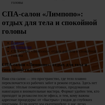
головы
СПА-салон «Лимпопо»:
отдых для тела и спокойной
головы
Главная
Публикации
СПА-салон «Лимпопо»: отдых для тела и спокойной
головы
СПА-салон «Лимпопо»: отдых для тела и
спокойной головы
Наш спа салон — это пространство, где тело плавно
переключается из рабочих забот в режим отдыха. Здесь нет
спешки: тёплые помещения подготовки, продуманная
навигация и внимательные мастера. Формат удобен тем, кто
приходит за релаксом после офиса, и тем, кому важны
адресные процедуры: от «быстрых» уходов до глубоких
программ. Если ищете spa екатеринбург, у нас легко