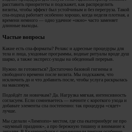
расставить приоритеты и подскажет, как распределить
визиты, чтобы эффект был устойчивым и без перегруза. Такой
спа-подход работает особенно хорошо, когда неделя плотная, а
времени немного — одно удачное «окно» часто заменяет
длинные выходы.
Частые вопросы
Какие есть спа-форматы? Релакс и адресные процедуры для
тела и лица, уходовые программы, водные ритуалы вроде душ
шарко, а также экспресс-уходы на обеденный перерыв.
Нужно ли готовиться? Достаточно базовой гигиены и
свободного времени после визита. Мы подскажем, что
исключить до и что добавить после, чтобы услуга раскрылась
на максимум.
Подойдёт ли новичкам? Да. Нагрузка мягкая, интенсивность
согласуем. Если сомневаетесь — начните с короткого ухода и
добавьте элементы спа постепенно: так процедура «сядет»
лучше.
Мы сделали «Лимпопо» местом, где спа екатеринбург не про
«шумный праздник», а про бережную тишину и внимание к
деталям. В Екатеринбурге с динамичным темпом особенно