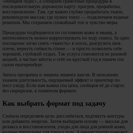
«обещаем чудес», а собираем грамотные процедуры в
последовательную дорожную карту: прогрев, проработка,
восстановление. Там, где важно глубже проработать ткани,
рекомендуем массаж; где нужен тонус — подключаем водные
решения. Мы сохраняем спокойный тон и чувство меры.
Процедуры подбираются по состоянию кожи и мышц, а
интенсивность можно корректировать по ходу сеанса. За одно
посещение легко снять «тяжесть» в ногах, разгрузить шея-
плечи, вернуть гибкость спине — и просто позволить себе
хороший, глубокий отдых. Так услуга становится не разовой
акцией, а частью заботы о себе на круглый год в нашем спа
салон екатеринбург.
Запись прозрачна и лишена лишних шагов. В описаниях
укажем длительность, ощущаемый эффект и ориентир по
пост-уходу. Если вам важна спа цена, сообщим её до старта:
без сюрпризов, в понятном формате.
Как выбрать формат под задачу
Сначала определяем цель: расслабиться, подтянуть контуры
или добавить энергии. Затем выбираем основу — массаж для
релакса и восстановления, уходы для лица для ровной кожи,
водные процедуры для тонуса тела. Администратор поможет